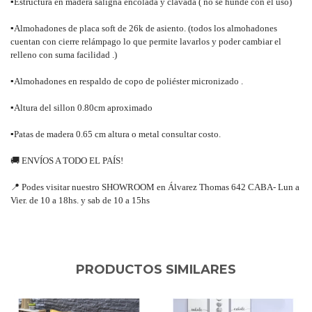
▪
Estructura en madera saligna encolada y clavada ( no se hunde con el uso)
▪
Almohadones de placa soft de 26k de asiento. (todos los almohadones
cuentan con cierre relámpago lo que permite lavarlos y poder cambiar el
relleno con suma facilidad .)
▪
Almohadones en respaldo de copo de poliéster micronizado .
▪
Altura del sillon 0.80cm aproximado
▪
Patas de madera 0.65 cm altura o metal consultar costo.
🚚
ENVÍOS A TODO EL PAÍS!
📍
Podes visitar nuestro SHOWROOM en Álvarez Thomas 642 CABA- Lun a
Vier. de 10 a 18hs. y sab de 10 a 15hs
PRODUCTOS SIMILARES