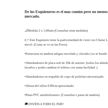
De los Esquieneros es el mas común pero no menos 
mercado.
📐
Medida 2 x 1,60mts (Consultar otras medidas)
👉
Este Esquinero tiene la particularidad de venir con Chaise L
movil. (Como se ve en las Fotos)
▪
Estructura en madera saligna encolada y clavada ( no se hunde 
▪
Almohadones de placa soft de 26k de asiento. (todos los almo
lavarlos y poder cambiar el relleno con suma facilidad .)
▪
Almohadones en respaldo de copo de poliéster micronizado .
▪
Altura del sillon 0.80cm aproximado
▪
Patas PVC antideslizantes. (Consultar x patas de madera)
🚚
ENVÍOS A TODO EL PAÍS!